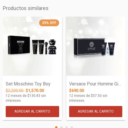
Productos similares
29
%
OFF
Set Moschino Toy Boy
Versace Pour Homme Gift Set para hombre.
$2,200.00
$1,570.00
$690.00
12
meses de
$130.83
sin
12
meses de
$57.50
sin
intereses
intereses